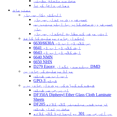
صحت سے متعلق مشینی
دھاتی داخل کرنا
مصنوعات
الیکٹریکل بس بار
حسب ضرورت پرتدار بس بار
حسب ضرورت سخت کاپر یا ایلومینیم بس
بار
اپنی مرضی کے مطابق لچکدار بس بار
لچکدار جامع موصلیت کا کاغذ
6630/6630A بی کلاس ڈی ایم ڈی
6641 ایف کلاس ڈی ایم ڈی
6643 ایف کلاس ڈی ایم ڈی
6640 NMN
6650 NHN
D279 Epoxy پہلے سے رنگدار DMD
مولڈ موصلیت کی چادریں
ایس ایم سی شیٹس
GPO-3 شیٹس
شیشے کے کپڑے کی پرت دار چادریں۔
ای پی جی سی شیٹس
DF350A Diphenyl Ether Glass Cloth Laminate
Sheets
DF205 ترمیم شدہ میلمینی گلاس کلاتھ
سخت پرتدار شیٹس
پی آئی جی سی 301 پولیمائیڈ گلاس کلاتھ