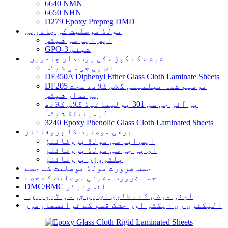
6640 NMN
6650 NHN
D279 Epoxy Prepreg DMD
مولڈ موصلیت کی چادریں
ایس ایم سی شیٹس
GPO-3 شیٹس
شیشے کے کپڑے کی پرت دار چادریں۔
ای پی جی سی شیٹس
DF350A Diphenyl Ether Glass Cloth Laminate Sheets
DF205 ترمیم شدہ میلمینی گلاس کلاتھ سخت
پرتدار شیٹس
پی آئی جی سی 301 پولیمائیڈ گلاس کلاتھ
لیمینیٹڈ شیٹس
3240 Epoxy Phenolic Glass Cloth Laminated Sheets
برقی موصلیت کا پروفائلز
ایس ایم سی مولڈ پروفائلز
ای پی جی سی مولڈ پروفائلز
پلٹروژن پروفائلز
حسب ضرورت مولڈ موصلیت کے حصے
حسب ضرورت مشینی موصلیت کے حصے
DMC/BMC انسولیٹر
اپنی مرضی کے مطابق ای پی جی سی ٹیوبیں۔
الیکٹری ری ایکٹر اور خشک قسم کے ٹرانسفارمرز