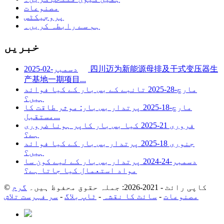
مصنوعات
پروجیکٹس
ہم سے رابطہ کریں۔
خبریں
四川迈为新能源母排及干式变压器生
دسمبر-02-2025
产基地一期项目...
مارچ-28-2025
تانبے کے بس بار کے کیا فوائد
ہیں؟
مارچ-18-2025
پرتدار بس بار: موثر طاقت کا
مستقبل...
فروری 21-2025
کیا بس بار کاپر ہونا ضروری
ہے؟
جنوری 18-2025
پرتدار بس بار کے کیا فوائد
ہیں؟
دسمبر-24-2024
پرتدار بس بار کے لیے کون سا
مواد استعمال کیا جاتا ہے؟
© کاپی رائٹ - 2021-2026: جملہ حقوق محفوظ ہیں۔
گرم
مصنوعات
-
سائٹ کا نقشہ
-
ٹاپ بلاگ
-
سر فہرست تلاش