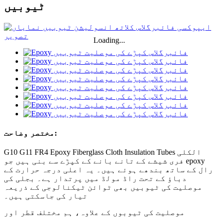
ٹیوبیں
Loading...
مختصر وضاحت:
G10 G11 FR4 Epoxy Fiberglass Cloth Insulation Tubes الکلی
فری شیشے کے تانے بانے کے کپڑے سے بنی ہیں جو epoxy
رال کے ساتھ بندھے ہوئے ہیں۔ یہ اعلی درجہ حرارت کے
دباؤ کے تحت راڈ مولڈ میں پرتدار ہے۔ بجلی کی
موصلیت کی ٹیوبیں بھی ٹوائن ٹیکنالوجی کے ذریعہ
تیار کی جاسکتی ہیں۔
موصلیت کی ٹیوبوں کے علاوہ، ہم مختلف قطر اور