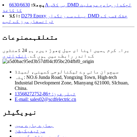
پچھلا:
6630/6630A بی کلاس DMD لچکدار جامع موصلیت
کا کاغذ
D279 Epoxy پہلے سے رنگدار DMD خشک قسم کے
اگلا:
ٹرانسفارمرز کے لیے
متعلقہ
مصنوعات
براہ کرم ہمیں اپنا ای میل چھوڑ دیں، ہم 24 گھنٹوں
کے اندر رابطے میں ہوں گے۔
انکوائری
سیچوان مائی وے ٹیکنالوجی کمپنی، لمیٹڈ
پتہ: NO.6 Junda Road, Yongxing Town, High-tech
Industrial Development Zone, Mianyang 621000, SIchuan,
China.
ٹیلی فون: +86-13568272752
E-mail: sales02@scdfelectric.cn
نیویگیٹر
ہمارے بارے میں
سرٹیفیکیشن
ہمیں کیوں منتخب کریں۔