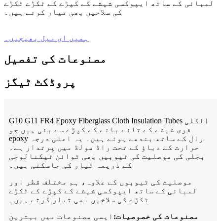
لمبائی کے ساتھ ایپوکسی شیشے کے کپڑے کے ٹکڑے ٹکڑے
کی سلاخیں بھی تیار کرتے ہیں۔
ہمیں ای میل بھیجیں۔
مصنوعات کی تفصیل
پروڈکٹ ٹیگز
G10 G11 FR4 Epoxy Fiberglass Cloth Insulation Tubes الکلی
فری شیشے کے تانے بانے کے کپڑے سے بنی ہیں جو
epoxy رال کے ساتھ بندھے ہوئے ہیں۔ یہ اعلی درجہ
حرارت کے دباؤ کے تحت راڈ مولڈ میں پرتدار ہے۔
بجلی کی موصلیت کی ٹیوبیں بھی ٹوائن ٹیکنالوجی
کے ذریعہ تیار کی جاسکتی ہیں۔
موصلیت کی ٹیوبوں کے علاوہ، ہم مختلف قطر اور
لمبائی کے ساتھ ایپوکسی شیشے کے کپڑے کے ٹکڑے
ٹکڑے کی سلاخیں بھی تیار کرتے ہیں۔
مصنوعات کی خصوصیات:
ایسی مصنوعات میں بہترین