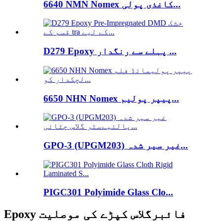
6640 NMN Nomex کاغذی پولی...
D279 Epoxy پہلے سے رنگدار ...
6650 NHN Nomex پیپر پولیم...
GPO-3 (UPGM203) غیر سیر شدہ...
PIGC301 Polyimide Glass Clo...
Epoxy فائبرگلاس کپڑے کی موصلیت