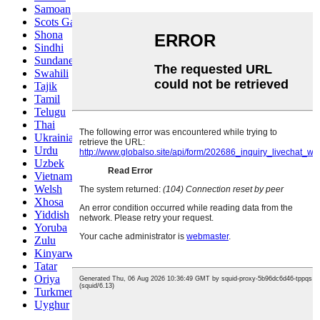
Samoan
Scots Gaelic
Shona
Sindhi
Sundanese
Swahili
Tajik
Tamil
Telugu
Thai
Ukrainian
Urdu
Uzbek
Vietnamese
Welsh
Xhosa
Yiddish
Yoruba
Zulu
Kinyarwanda
Tatar
Oriya
Turkmen
Uyghur