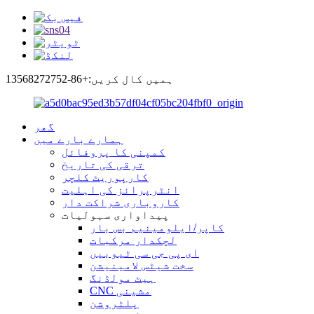
ہمیں کال کریں:+86-13568272752
گھر
ہمارے بارے میں
کمپنی کا پروفائل
ترقی کی تاریخ
کارپوریٹ کلچر
انٹرپرائز کی اہلیت
کاروباری شراکت دار
پیداواری سہولیات
کاپر/ایلومینیم بس بار
لچکدار مرکبات
ای پی جی سی ٹیوبیں
سخت شیٹس لامینیشن
ہیٹ مولڈنگ
CNC مشینی
پلٹروشن