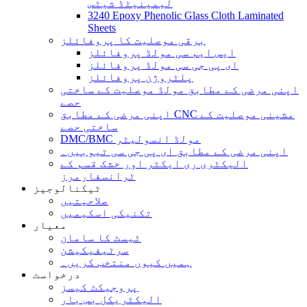
لیمینیٹڈ شیٹس
3240 Epoxy Phenolic Glass Cloth Laminated
Sheets
برقی موصلیت کا پروفائلز
ایس ایم سی مولڈ پروفائلز
ای پی جی سی مولڈ پروفائلز
پلٹروژن پروفائلز
اپنی مرضی کے مطابق مولڈ موصلیت کے ساختی
حصے
اپنی مرضی کے مطابق CNC مشینی موصلیت کے
ساختی حصے
DMC/BMC مولڈ انسولیٹر
اپنی مرضی کے مطابق ای پی جی سی ٹیوبیں۔
الیکٹری ری ایکٹر اور خشک قسم کے
ٹرانسفارمرز
ٹیکنالوجیز
صلاحیتیں
تکنیکی اسکیمیں
معیار
ٹیسٹ کا سامان
سرٹیفیکیشن
ہمیں کیوں منتخب کریں۔
درخواست
پروجیکٹ کیسز
الیکٹریکل بس بار