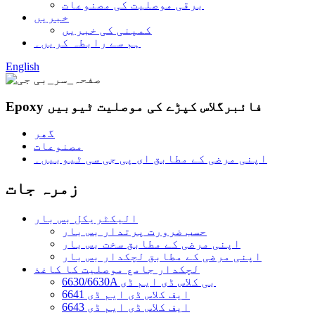
برقی موصلیت کی مصنوعات
خبریں
کمپنی کی خبریں
ہم سے رابطہ کریں۔
English
Epoxy فائبرگلاس کپڑے کی موصلیت ٹیوبیں
گھر
مصنوعات
اپنی مرضی کے مطابق ای پی جی سی ٹیوبیں۔
زمرہ جات
الیکٹریکل بس بار
حسب ضرورت پرتدار بس بار
اپنی مرضی کے مطابق سخت بس بار
اپنی مرضی کے مطابق لچکدار بس بار
لچکدار جامع موصلیت کا کاغذ
6630/6630A بی کلاس ڈی ایم ڈی
6641 ایف کلاس ڈی ایم ڈی
6643 ایف کلاس ڈی ایم ڈی