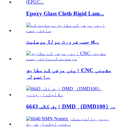
Epoxy Glass Cloth Rigid Lam...
حسب ضرورت مولڈ موصلیت st...
اپنی مرضی کے مطابق CNC مشینی
انسولہ...
6643 ایف کلاس DMD （DMD100）...