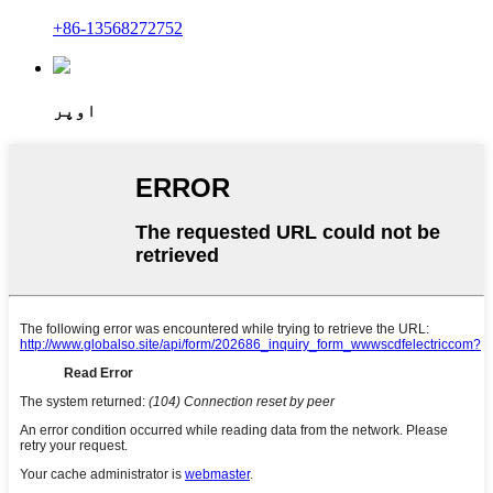
+86-13568272752
اوپر