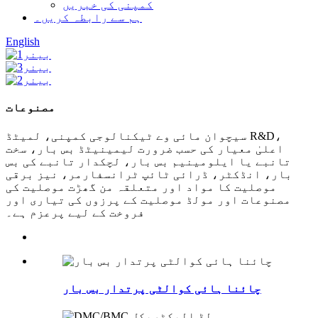
کمپنی کی خبریں
ہم سے رابطہ کریں۔
English
مصنوعات
سیچوان مائی وے ٹیکنالوجی کمپنی، لمیٹڈ R&D،
اعلیٰ معیار کی حسب ضرورت لیمینیٹڈ بس بار، سخت
تانبے یا ایلومینیم بس بار، لچکدار تانبے کی بس
بار، انڈکٹر، ڈرائی ٹائپ ٹرانسفارمر، نیز برقی
موصلیت کا مواد اور متعلقہ من گھڑت موصلیت کی
مصنوعات اور مولڈ موصلیت کے پرزوں کی تیاری اور
فروخت کے لیے پرعزم ہے۔
چائنا ہائی کوالٹی پرتدار بس بار