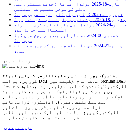
مارچ-18-2025
پرتدار بس بار: جدید صنعتوں میں
بجلی کی موثر تقسیم کا مستقبل
فروری 21-2025
کیا بس بار کاپر ہونا ضروری ہے؟
جنوری-18-2025
پرتدار بس بار کے کیا فوائد ہیں؟
دسمبر-24-2024
پرتدار بس بار کے لیے کون سا مواد
استعمال کیا جاتا ہے؟
دسمبر-06-2024
بس بار اور بس بار روم میں کیا
فرق ہے؟
نومبر-27-2024
بس بار عام طور پر کس چیز سے بنتے
ہیں؟
ہمارے بارے میں
(مختصر
سیچوان مائی وے ٹیکنالوجی کمپنی،
لمیٹڈ
طور پر، ہم اسے D&F کہتے ہیں)، جس کا نام Sichuan D&F
الیکٹریکل کنکشن کے اجزاء (لیمینیٹڈ
،
Electric Co., Ltd.
بس بار، کاپر فوائل لچکدار بس بار، کاپر بریڈ
لچکدار بس بار اور رگڈ کاپر یا ایلومینیم بس بار،
ہیٹ سنک پلیٹ وغیرہ)، انڈکٹرز، ڈرائی ٹائپ
ٹرانسفارمرز، کسٹم میٹریل پرزہ جات اور
الیکٹریکل پرزہ جات کے لیے ایک معروف اور عالمی
شہرت یافتہ صنعت کار بن گیا ہے۔
مزید دیکھیں