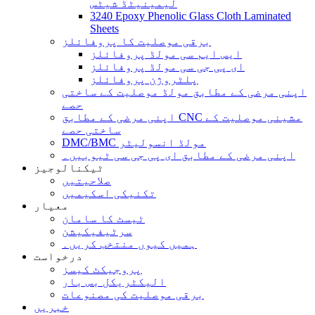
لیمینیٹڈ شیٹس
3240 Epoxy Phenolic Glass Cloth Laminated
Sheets
برقی موصلیت کا پروفائلز
ایس ایم سی مولڈ پروفائلز
ای پی جی سی مولڈ پروفائلز
پلٹروژن پروفائلز
اپنی مرضی کے مطابق مولڈ موصلیت کے ساختی
حصے
اپنی مرضی کے مطابق CNC مشینی موصلیت کے
ساختی حصے
DMC/BMC مولڈ انسولیٹر
اپنی مرضی کے مطابق ای پی جی سی ٹیوبیں۔
ٹیکنالوجیز
صلاحیتیں
تکنیکی اسکیمیں
معیار
ٹیسٹ کا سامان
سرٹیفیکیشن
ہمیں کیوں منتخب کریں۔
درخواست
پروجیکٹ کیسز
الیکٹریکل بس بار
برقی موصلیت کی مصنوعات
خبریں