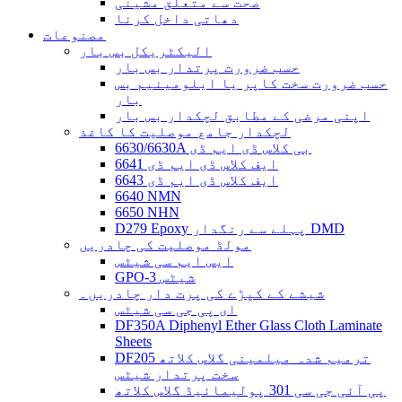
صحت سے متعلق مشینی
دھاتی داخل کرنا
مصنوعات
الیکٹریکل بس بار
حسب ضرورت پرتدار بس بار
حسب ضرورت سخت کاپر یا ایلومینیم بس
بار
اپنی مرضی کے مطابق لچکدار بس بار
لچکدار جامع موصلیت کا کاغذ
6630/6630A بی کلاس ڈی ایم ڈی
6641 ایف کلاس ڈی ایم ڈی
6643 ایف کلاس ڈی ایم ڈی
6640 NMN
6650 NHN
D279 Epoxy پہلے سے رنگدار DMD
مولڈ موصلیت کی چادریں
ایس ایم سی شیٹس
GPO-3 شیٹس
شیشے کے کپڑے کی پرت دار چادریں۔
ای پی جی سی شیٹس
DF350A Diphenyl Ether Glass Cloth Laminate
Sheets
DF205 ترمیم شدہ میلمینی گلاس کلاتھ
سخت پرتدار شیٹس
پی آئی جی سی 301 پولیمائیڈ گلاس کلاتھ