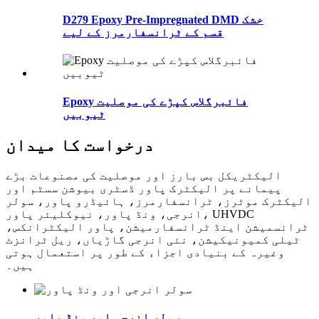
D279 Epoxy Pre-Impregnated DMD خشک
قسم کے ٹرانسفارمرز کے لیے
Epoxy فائبرگلاس کپڑے کی موصلیت
ٹیوبیں
درخواست کا میدان
الیکٹریکل بس بارز اور موصلیت کی مصنوعات بڑے
پیمانے پر الیکٹرک پاور ڈسٹری بیوشن سسٹم اور
الیکٹرک موٹرز، ٹرانسفارمرز، ہائیڈرو پاور، سولر
انرجی، ونڈ پاور، نیوکلیئر پاور، UHVDC
ٹرانسمیشن اینڈ ٹرانسفارمیشن، پاور الیکٹرانکس،
ٹیلی کمیونیکیشن، نئی انرجی گاڑیاں، ریل ٹرانزٹ
وغیرہ کے بنیادی اجزاء کے طور پر استعمال ہوتی
ہیں۔
سولر انرجی اور ونڈ پاور