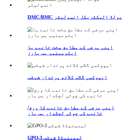
DMC/BMC مولڈ الیکٹریکل انسولیٹر
اپنی مرضی کے مطابق سخت تانبے یا
ایلومینیم بس بارز
ایپوکسی گلاس کلاتھ پرتدار شیٹس
اپنی مرضی کے مطابق تانبے کا ورق/
تانبے کی چوٹی لچکدار بس بار
GPO-3 لیمینیٹڈ شیٹس