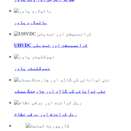
ہائیڈرو پاور
UHVDC ٹرانسمیشن اور تبدیلی
نیوکلیئر پاور
نئی توانائی کی گاڑی اور چارجنگ سسٹم
ریل ٹرانزٹ اور برقی نظام