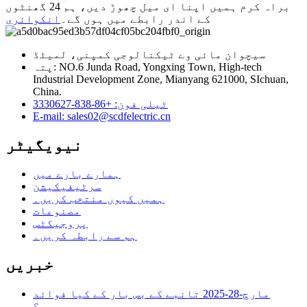
براہ کرم ہمیں اپنا ای میل چھوڑ دیں، ہم 24 گھنٹوں
کے اندر رابطے میں ہوں گے۔
انکوائری
سیچوان مائی وے ٹیکنالوجی کمپنی، لمیٹڈ
پتہ: NO.6 Junda Road, Yongxing Town, High-tech
Industrial Development Zone, Mianyang 621000, SIchuan,
China.
ٹیلی فون: +86-838-3330627
E-mail: sales02@scdfelectric.cn
نیویگیٹر
ہمارے بارے میں
سرٹیفیکیشن
ہمیں کیوں منتخب کریں۔
مصنوعات
پروجیکٹس
ہم سے رابطہ کریں۔
خبریں
مارچ-28-2025
تانبے کے بس بار کے کیا فوائد
ہیں؟