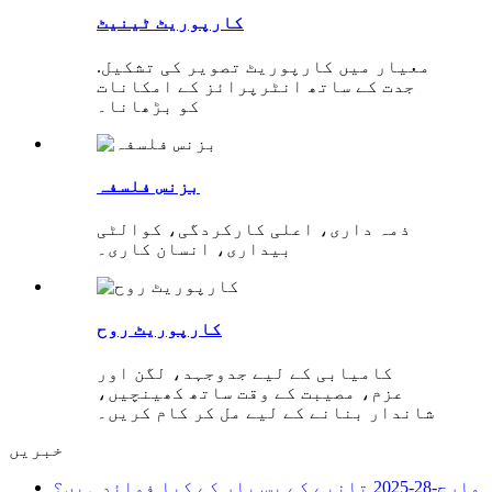
کارپوریٹ ٹینیٹ
معیار میں کارپوریٹ تصویر کی تشکیل.
جدت کے ساتھ انٹرپرائز کے امکانات
کو بڑھانا۔
بزنس فلسفہ
ذمہ داری، اعلی کارکردگی، کوالٹی
بیداری، انسان کاری۔
کارپوریٹ روح
کامیابی کے لیے جدوجہد، لگن اور
عزم، مصیبت کے وقت ساتھ کھینچیں،
شاندار بنانے کے لیے مل کر کام کریں۔
خبریں
مارچ-28-2025
تانبے کے بس بار کے کیا فوائد ہیں؟