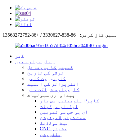
ہمیں کال کریں: +86-838-3330627 / +86-13568272752
گھر
ہمارے بارے میں
کمپنی کا پروفائل
ترقی کی تاریخ
کارپوریٹ کلچر
انٹرپرائز کی اہلیت
کاروباری شراکت دار
پیداواری سہولیات
کاپر/ایلومینیم بس بار
لچکدار مرکبات
ای پی جی سی ٹیوبیں
سخت شیٹس لامینیشن
ہیٹ مولڈنگ
CNC مشینی
پلٹروشن