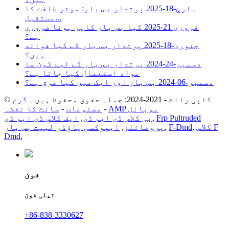
مارچ-18-2025
پرتدار بس بار: موثر طاقت کا
مستقبل...
فروری 21-2025
کیا بس بار کاپر ہونا ضروری
ہے؟
جنوری-18-2025
پرتدار بس بار کے کیا فوائد
ہیں؟
دسمبر-24-2024
پرتدار بس بار کے لیے کون سا
مواد استعمال کیا جاتا ہے؟
دسمبر-06-2024
بس بار اور ایک میں کیا فرق ہے؟
© کاپی رائٹ - 2021-2024: جملہ حقوق محفوظ ہیں۔
گرم
AMP موبائل
-
مصنوعات
-
سائٹ کا نقشہ
Frp Pultruded
,
بی کلاس ڈی ایم ڈی
,
ایف کلاس ڈی ایم ڈی
کلاس F
,
F-Dmd
,
پروفائلز
,
ایپوکسی پاؤڈر لیپت بس بار
Dmd
,
فون
ٹیلی فون
+86-838-3330627