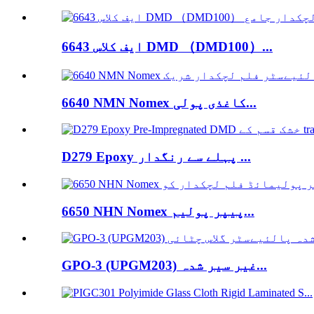
6643 ایف کلاس DMD （DMD100）...
6640 NMN Nomex کاغذی پولی...
D279 Epoxy پہلے سے رنگدار ...
6650 NHN Nomex پیپر پولیم...
GPO-3 (UPGM203) غیر سیر شدہ...