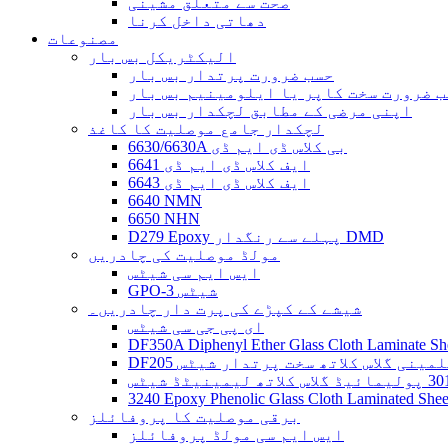
صحت سے متعلق مشینی
دھاتی داخل کرنا
مصنوعات
الیکٹریکل بس بار
حسب ضرورت پرتدار بس بار
 ضرورت سخت کاپر یا ایلومینیم بس بار
اپنی مرضی کے مطابق لچکدار بس بار
لچکدار جامع موصلیت کا کاغذ
6630/6630A بی کلاس ڈی ایم ڈی
6641 ایف کلاس ڈی ایم ڈی
6643 ایف کلاس ڈی ایم ڈی
6640 NMN
6650 NHN
D279 Epoxy پہلے سے رنگدار DMD
مولڈ موصلیت کی چادریں
ایس ایم سی شیٹس
GPO-3 شیٹس
شیشے کے کپڑے کی پرت دار چادریں۔
ای پی جی سی شیٹس
DF350A Diphenyl Ether Glass Cloth Laminate Sh
 میلمینی گلاس کلاتھ سخت پرتدار شیٹس
3240 Epoxy Phenolic Glass Cloth Laminated Shee
برقی موصلیت کا پروفائلز
ایس ایم سی مولڈ پروفائلز