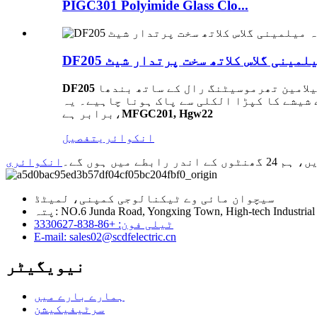
PIGC301 Polyimide Glass Clo...
ہ میلمینی گلاس کلاتھ سخت پرتدار شیٹ
یلامین تھرموسیٹنگ رال کے ساتھ بندھا
پڑا الکلی سے پاک ہونا چاہیے۔ یہ NEMA G5 شیٹ کے
MFGC201, Hgw22
برابر ہے،
انکوائری
تفصیل
 میں ہوں گے۔
انکوائری
سیچوان مائی وے ٹیکنالوجی کمپنی، لمیٹڈ
NO.6 Junda Road, Yongxing Town, High-tech Industrial .
ٹیلی فون: +86-838-3330627
E-mail: sales02@scdfelectric.cn
نیویگیٹر
ہمارے بارے میں
سرٹیفیکیشن