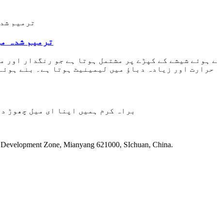
DF205 ترمیم شد
 ہوئے شیشے کے کپڑے پر مشتمل ہوتا ہے جو رنگدار اور م
رت اور زیادہ دباؤ میں لیمینیٹ ہوتا ہے۔ بنے ہوئے شیشے کا ک
براہ کرم ہمیں اپنا ای میل چھوڑ دیں، ہم 24 گھنٹوں کے اندر رابطے
پتہ: Development Zone, Mianyang 621000, SIchuan, China