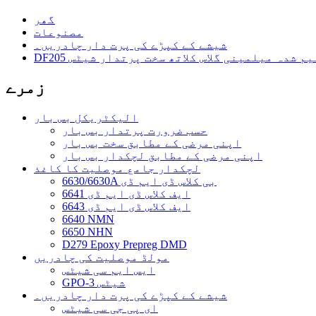
گھر
مصنوعات
شیشے کے کپڑے کی پرت دار چادریں۔
D ترمیم شدہ میلمینی گلاس کلاتھ سخت پرتدار شیٹس
زمرے
الیکٹریکل بس بار
حسب ضرورت پرتدار بس بار
اپنی مرضی کے مطابق سخت بس بار
اپنی مرضی کے مطابق لچکدار بس بار
لچکدار جامع موصلیت کا کاغذ
6630/6630A بی کلاس ڈی ایم ڈی
6641 ایف کلاس ڈی ایم ڈی
6643 ایف کلاس ڈی ایم ڈی
6640 NMN
6650 NHN
D279 Epoxy Prepreg DMD
مولڈ موصلیت کی چادریں
ایس ایم سی شیٹس
GPO-3 شیٹس
شیشے کے کپڑے کی پرت دار چادریں۔
ای پی جی سی شیٹس