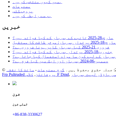
ہمیں کیوں منتخب کریں۔
مصنوعات
پروجیکٹس
ہم سے رابطہ کریں۔
خبریں
مارچ-28-2025
تانبے کے بس بار کے کیا فوائد ہیں؟
مارچ-18-2025
فروری 21-2025
کیا بس بار کاپر ہونا ضروری ہے؟
جنوری-18-2025
پرتدار بس بار کے کیا فوائد ہیں؟
س بار کے لیے کون سا مواد استعمال کیا جاتا ہے؟
دسمبر-06-2024
بس بار اور ایک میں کیا فرق ہے؟
گرم مصنوعات
-
سائٹ کا نقشہ
ی پاؤڈر لیپت بس بار
,
کلاس F Dmd
Frp Pultruded پروفائلز
,
فون
ٹیلی فون
+86-838-3330627