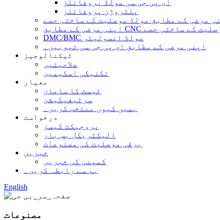
ای پی جی سی مولڈ پروفائلز
پلٹروژن پروفائلز
ی مرضی کے مطابق مولڈ موصلیت کے ساختی حصے
ابق CNC مشینی موصلیت کے ساختی حصے
DMC/BMC مولڈ انسولیٹر
اپنی مرضی کے مطابق ای پی جی سی ٹیوبیں۔
ٹیکنالوجیز
صلاحیتیں
تکنیکی اسکیمیں
معیار
ٹیسٹ کا سامان
سرٹیفیکیشن
ہمیں کیوں منتخب کریں۔
درخواست
پروجیکٹ کیسز
الیکٹریکل بس بار
برقی موصلیت کی مصنوعات
خبریں
کمپنی کی خبریں
ہم سے رابطہ کریں۔
English
مصنوعات