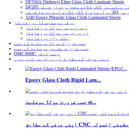
DF350A Diphenyl Ether Glass Cloth Laminate Sheets
یم شدہ میلمینی گلاس کلاتھ سخت پرتدار شیٹس
اتھ لیمینیٹڈ شیٹس
3240 Epoxy Phenolic Glass Cloth Laminated Sheets
برقی موصلیت کا پروفائلز
ایس ایم سی مولڈ پروفائلز
ای پی جی سی مولڈ پروفائلز
پلٹروژن پروفائلز
حسب ضرورت مولڈ موصلیت کے حصے
حسب ضرورت مشینی موصلیت کے حصے
DMC/BMC انسولیٹر
اپنی مرضی کے مطابق ای پی جی سی ٹیوبیں۔
Epoxy Glass Cloth Rigid Lam...
حسب ضرورت مولڈ موصلیت st...
لہ...