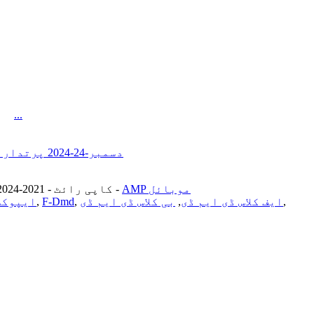
پرتدار بس بار: موثر طاقت کا مستقبل...
دسمبر-24-2024
پرتدار ب
AMP موبائل
-
© کاپی رائٹ - 2021-2024: جملہ حقوق محفوظ ہیں۔
,
ایف کلاس ڈی ایم ڈی
,
بی کلاس ڈی ایم ڈی
,
F-Dmd
,
ایپوکس