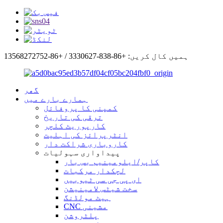
ہمیں کال کریں: +86-838-3330627 / +86-13568272752
گھر
ہمارے بارے میں
کمپنی کا پروفائل
ترقی کی تاریخ
کارپوریٹ کلچر
انٹرپرائز کی اہلیت
کاروباری شراکت دار
پیداواری سہولیات
کاپر/ایلومینیم بس بار
لچکدار مرکبات
ای پی جی سی ٹیوبیں
سخت شیٹس لامینیشن
ہیٹ مولڈنگ
CNC مشینی
پلٹروشن