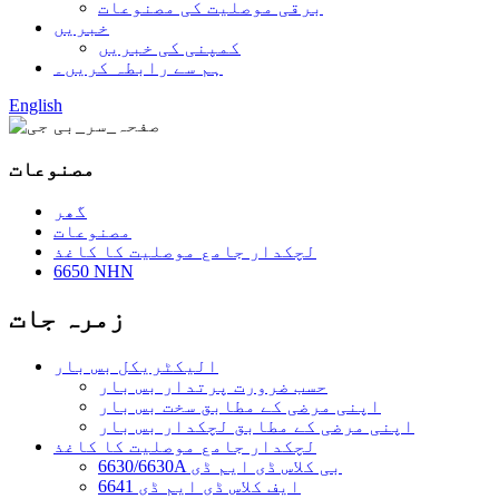
برقی موصلیت کی مصنوعات
خبریں
کمپنی کی خبریں
ہم سے رابطہ کریں۔
English
مصنوعات
گھر
مصنوعات
لچکدار جامع موصلیت کا کاغذ
6650 NHN
زمرہ جات
الیکٹریکل بس بار
حسب ضرورت پرتدار بس بار
اپنی مرضی کے مطابق سخت بس بار
اپنی مرضی کے مطابق لچکدار بس بار
لچکدار جامع موصلیت کا کاغذ
6630/6630A بی کلاس ڈی ایم ڈی
6641 ایف کلاس ڈی ایم ڈی