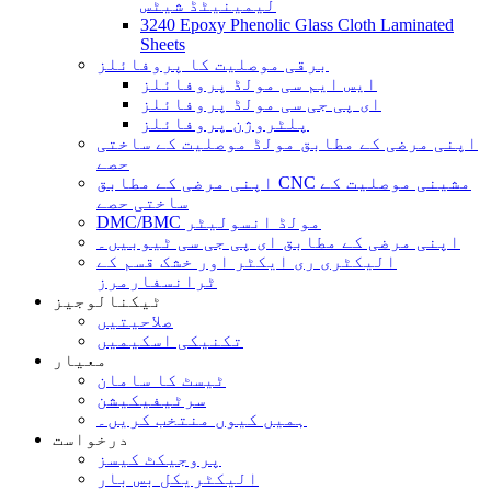
لیمینیٹڈ شیٹس
3240 Epoxy Phenolic Glass Cloth Laminated
Sheets
برقی موصلیت کا پروفائلز
ایس ایم سی مولڈ پروفائلز
ای پی جی سی مولڈ پروفائلز
پلٹروژن پروفائلز
اپنی مرضی کے مطابق مولڈ موصلیت کے ساختی
حصے
اپنی مرضی کے مطابق CNC مشینی موصلیت کے
ساختی حصے
DMC/BMC مولڈ انسولیٹر
اپنی مرضی کے مطابق ای پی جی سی ٹیوبیں۔
الیکٹری ری ایکٹر اور خشک قسم کے
ٹرانسفارمرز
ٹیکنالوجیز
صلاحیتیں
تکنیکی اسکیمیں
معیار
ٹیسٹ کا سامان
سرٹیفیکیشن
ہمیں کیوں منتخب کریں۔
درخواست
پروجیکٹ کیسز
الیکٹریکل بس بار