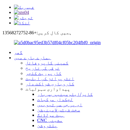
ہمیں کال کریں:+86-13568272752
گھر
ہمارے بارے میں
کمپنی کا پروفائل
ترقی کی تاریخ
کارپوریٹ کلچر
انٹرپرائز کی اہلیت
کاروباری شراکت دار
پیداواری سہولیات
کاپر/ایلومینیم بس بار
لچکدار مرکبات
ای پی جی سی ٹیوبیں
سخت شیٹس لامینیشن
ہیٹ مولڈنگ
CNC مشینی
پلٹروشن