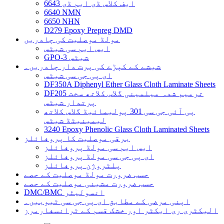
6643 ایف کلاس ڈی ایم ڈی
6640 NMN
6650 NHN
D279 Epoxy Prepreg DMD
مولڈ موصلیت کی چادریں
ایس ایم سی شیٹس
GPO-3 شیٹس
شیشے کے کپڑے کی پرت دار چادریں۔
ای پی جی سی شیٹس
DF350A Diphenyl Ether Glass Cloth Laminate Sheets
DF205 ترمیم شدہ میلمینی گلاس کلاتھ سخت
پرتدار شیٹس
پی آئی جی سی 301 پولیمائیڈ گلاس کلاتھ
لیمینیٹڈ شیٹس
3240 Epoxy Phenolic Glass Cloth Laminated Sheets
برقی موصلیت کا پروفائلز
ایس ایم سی مولڈ پروفائلز
ای پی جی سی مولڈ پروفائلز
پلٹروژن پروفائلز
حسب ضرورت مولڈ موصلیت کے حصے
حسب ضرورت مشینی موصلیت کے حصے
DMC/BMC انسولیٹر
اپنی مرضی کے مطابق ای پی جی سی ٹیوبیں۔
الیکٹری ری ایکٹر اور خشک قسم کے ٹرانسفارمرز