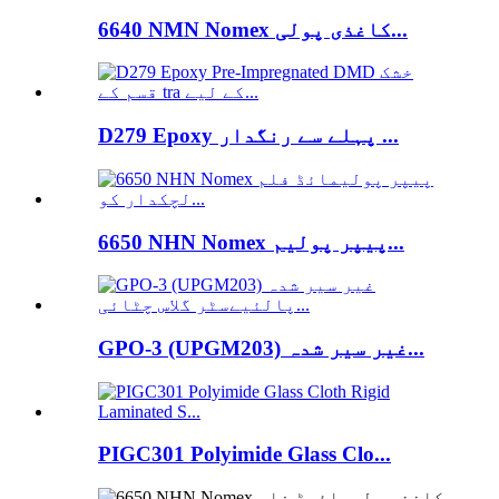
6640 NMN Nomex کاغذی پولی...
D279 Epoxy پہلے سے رنگدار ...
6650 NHN Nomex پیپر پولیم...
GPO-3 (UPGM203) غیر سیر شدہ...
PIGC301 Polyimide Glass Clo...