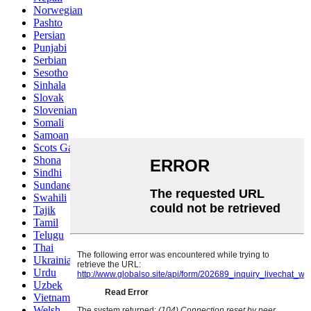
Norwegian
Pashto
Persian
Punjabi
Serbian
Sesotho
Sinhala
Slovak
Slovenian
Somali
Samoan
Scots Gaelic
Shona
Sindhi
Sundanese
Swahili
Tajik
Tamil
Telugu
Thai
Ukrainian
Urdu
Uzbek
Vietnamese
Welsh