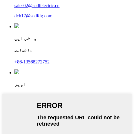
sales02@scdfelectric.cn
dch17@scdfdg.com
واٹس ایپ
واٹس ایپ
+86-13568272752
اوپر