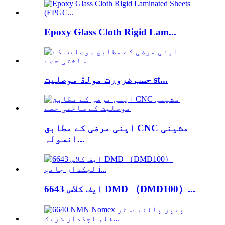
Epoxy Glass Cloth Rigid Lam...
حسب ضرورت مولڈ موصلیت st...
اپنی مرضی کے مطابق CNC مشینی
انسولہ...
6643 ایف کلاس DMD （DMD100）...