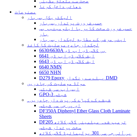
صحت سے متعلق مشینی
دھاتی داخل کرنا
مصنوعات
الیکٹریکل بس بار
حسب ضرورت پرتدار بس بار
حسب ضرورت سخت کاپر یا ایلومینیم بس
بار
اپنی مرضی کے مطابق لچکدار بس بار
لچکدار جامع موصلیت کا کاغذ
6630/6630A بی کلاس ڈی ایم ڈی
6641 ایف کلاس ڈی ایم ڈی
6643 ایف کلاس ڈی ایم ڈی
6640 NMN
6650 NHN
D279 Epoxy پہلے سے رنگدار DMD
مولڈ موصلیت کی چادریں
ایس ایم سی شیٹس
GPO-3 شیٹس
شیشے کے کپڑے کی پرت دار چادریں۔
ای پی جی سی شیٹس
DF350A Diphenyl Ether Glass Cloth Laminate
Sheets
DF205 ترمیم شدہ میلمینی گلاس کلاتھ
سخت پرتدار شیٹس
پی آئی جی سی 301 پولیمائیڈ گلاس کلاتھ