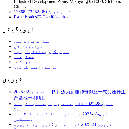
Industrial Development Zone, Mianyang 621000, SIchuan,
China.
ٹیلی فون: +86-13568272752
E-mail: sales02@scdfelectric.cn
نیویگیٹر
ہمارے بارے میں
سرٹیفیکیشن
ہمیں کیوں منتخب کریں۔
مصنوعات
پروجیکٹس
ہم سے رابطہ کریں۔
خبریں
四川迈为新能源母排及干式变压器生
دسمبر-02-2025
产基地一期项目...
مارچ-28-2025
تانبے کے بس بار کے کیا فوائد
ہیں؟
مارچ-18-2025
پرتدار بس بار: موثر طاقت کا
مستقبل...
فروری 21-2025
کیا بس بار کاپر ہونا ضروری