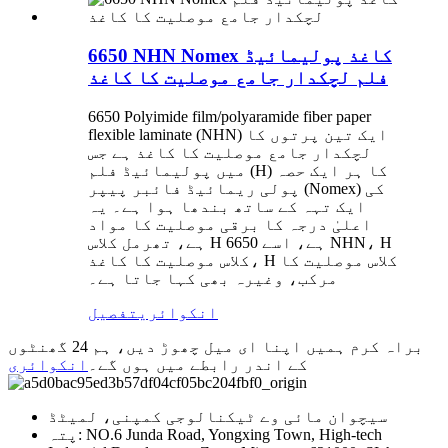
6650 NHN Nomex کاغذ پولیمائیڈ
فلم لچکدار جامع موصلیت کا کاغذ
6650 Polyimide film/polyaramide fiber paper
flexible laminate (NHN) ایک تین پرتوں کا
لچکدار جامع موصلیت کا کاغذ ہے جس
میں پولیمائیڈ فلم (H) کا ہر ایک حصہ
پولی ریمائیڈ فائبر پیپر (Nomex) کی
ایک تہہ کے ساتھ بندھا ہوا ہے۔ یہ
اعلیٰ درجہ کا برقی موصلیت کا مواد
ہے، تھرمل کلاس H ہے، اسے 6650 NHN، H
کلاس موصلیت کا کاغذ، H کلاس موصلیت کا
مرکب، وغیرہ بھی کہا جاتا ہے۔
انکوائری
تفصیل
براہ کرم ہمیں اپنا ای میل چھوڑ دیں، ہم 24 گھنٹوں
کے اندر رابطے میں ہوں گے۔
انکوائری
سیچوان مائی وے ٹیکنالوجی کمپنی، لمیٹڈ
پتہ: NO.6 Junda Road, Yongxing Town, High-tech