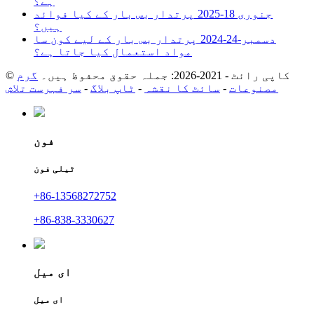
ہے؟
جنوری 18-2025
پرتدار بس بار کے کیا فوائد
ہیں؟
دسمبر-24-2024
پرتدار بس بار کے لیے کون سا
مواد استعمال کیا جاتا ہے؟
© کاپی رائٹ - 2021-2026: جملہ حقوق محفوظ ہیں۔
گرم
مصنوعات
-
سائٹ کا نقشہ
-
ٹاپ بلاگ
-
سر فہرست تلاش
فون
ٹیلی فون
+86-13568272752
+86-838-3330627
ای میل
ای میل