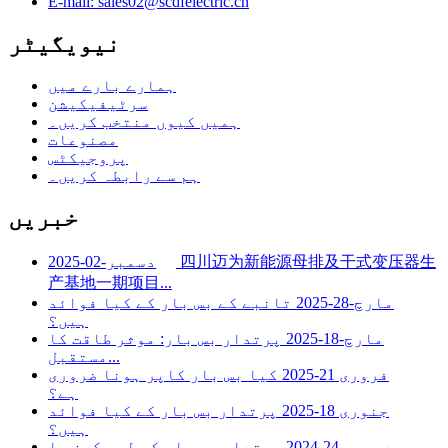
E-mail: sales02@scdfelectric.cn
نیویگیٹر
ہمارے بارے میں
سرٹیفیکیشن
ہمیں کیوں منتخب کریں۔
مصنوعات
پروجیکٹس
ہم سے رابطہ کریں۔
خبریں
四川迈为新能源母排及干式变压器生
دسمبر-02-2025
产基地一期项目...
مارچ-28-2025
تانبے کے بس بار کے کیا فوائد
ہیں؟
مارچ-18-2025
پرتدار بس بار: موثر طاقت کا
مستقبل...
فروری 21-2025
کیا بس بار کاپر ہونا ضروری
ہے؟
جنوری 18-2025
پرتدار بس بار کے کیا فوائد
ہیں؟
دسمبر-24-2024
پرتدار بس بار کے لیے کون سا