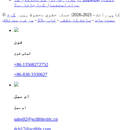
مواد استعمال کیا جاتا ہے؟
© کاپی رائٹ - 2021-2026: جملہ حقوق محفوظ ہیں۔
گرم
مصنوعات
-
سائٹ کا نقشہ
-
ٹاپ بلاگ
-
سر فہرست تلاش
فون
ٹیلی فون
+86-13568272752
+86-838-3330627
ای میل
ای میل
sales02@scdfelectric.cn
dch17@scdfdg.com