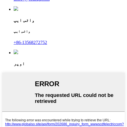
واٹس ایپ
واٹس ایپ
+86-13568272752
اوپر