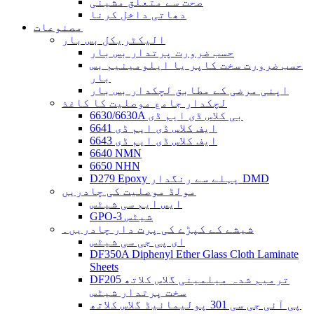
صحت سے متعلق مشینی
دھاتی داخل کرنا
مصنوعات
الیکٹریکل بس بار
حسب ضرورت پرتدار بس بار
حسب ضرورت سخت کاپر یا ایلومینیم بس
بار
اپنی مرضی کے مطابق لچکدار بس بار
لچکدار جامع موصلیت کا کاغذ
6630/6630A بی کلاس ڈی ایم ڈی
6641 ایف کلاس ڈی ایم ڈی
6643 ایف کلاس ڈی ایم ڈی
6640 NMN
6650 NHN
D279 Epoxy پہلے سے رنگدار DMD
مولڈ موصلیت کی چادریں
ایس ایم سی شیٹس
GPO-3 شیٹس
شیشے کے کپڑے کی پرت دار چادریں۔
ای پی جی سی شیٹس
DF350A Diphenyl Ether Glass Cloth Laminate
Sheets
DF205 ترمیم شدہ میلمینی گلاس کلاتھ
سخت پرتدار شیٹس
پی آئی جی سی 301 پولیمائیڈ گلاس کلاتھ