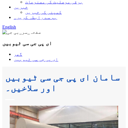
برقی موصلیت کی مصنوعات
خبریں
کمپنی کی خبریں
ہم سے رابطہ کریں۔
English
ای پی جی سی ٹیوبیں
گھر
ای پی جی سی ٹیوبیں
سامان ای پی جی سی ٹیوبیں
اور سلاخیں۔