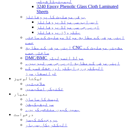
لیمینیٹڈ شیٹس
3240 Epoxy Phenolic Glass Cloth Laminated
Sheets
برقی موصلیت کا پروفائلز
ایس ایم سی مولڈ پروفائلز
ای پی جی سی مولڈ پروفائلز
پلٹروژن پروفائلز
اپنی مرضی کے مطابق مولڈ موصلیت کے ساختی
حصے
اپنی مرضی کے مطابق CNC مشینی موصلیت کے
ساختی حصے
DMC/BMC مولڈ انسولیٹر
اپنی مرضی کے مطابق ای پی جی سی ٹیوبیں۔
الیکٹری ری ایکٹر اور خشک قسم کے
ٹرانسفارمرز
ٹیکنالوجیز
صلاحیتیں
تکنیکی اسکیمیں
معیار
ٹیسٹ کا سامان
سرٹیفیکیشن
ہمیں کیوں منتخب کریں۔
درخواست
پروجیکٹ کیسز
الیکٹریکل بس بار