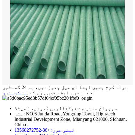
براہ کرم ہمیں اپنا ای میل چھوڑ دیں، ہم 24 گھنٹوں
کے اندر رابطے میں ہوں گے۔
انکوائری
سیچوان مائی وے ٹیکنالوجی کمپنی، لمیٹڈ
پتہ: NO.6 Junda Road, Yongxing Town, High-tech
Industrial Development Zone, Mianyang 621000, SIchuan,
China.
ٹیلی فون: +86-13568272752