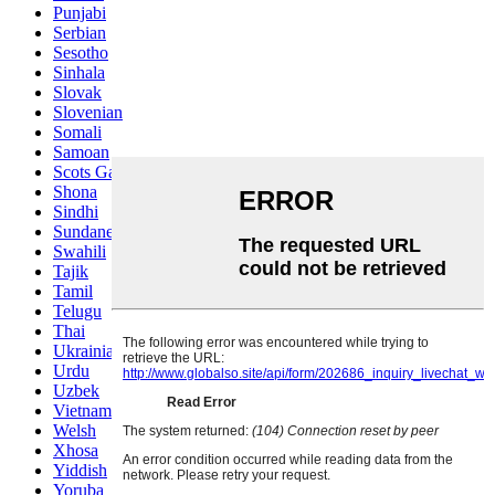
Punjabi
Serbian
Sesotho
Sinhala
Slovak
Slovenian
Somali
Samoan
Scots Gaelic
Shona
Sindhi
Sundanese
Swahili
Tajik
Tamil
Telugu
Thai
Ukrainian
Urdu
Uzbek
Vietnamese
Welsh
Xhosa
Yiddish
Yoruba