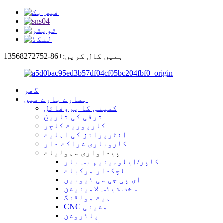
ہمیں کال کریں:+86-13568272752
گھر
ہمارے بارے میں
کمپنی کا پروفائل
ترقی کی تاریخ
کارپوریٹ کلچر
انٹرپرائز کی اہلیت
کاروباری شراکت دار
پیداواری سہولیات
کاپر/ایلومینیم بس بار
لچکدار مرکبات
ای پی جی سی ٹیوبیں
سخت شیٹس لامینیشن
ہیٹ مولڈنگ
CNC مشینی
پلٹروشن