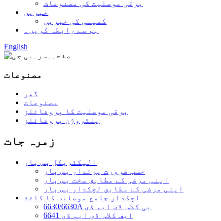
برقی موصلیت کی مصنوعات
خبریں
کمپنی کی خبریں
ہم سے رابطہ کریں۔
English
مصنوعات
گھر
مصنوعات
برقی موصلیت کا پروفائلز
پلٹروژن پروفائلز
زمرہ جات
الیکٹریکل بس بار
حسب ضرورت پرتدار بس بار
اپنی مرضی کے مطابق سخت بس بار
اپنی مرضی کے مطابق لچکدار بس بار
لچکدار جامع موصلیت کا کاغذ
6630/6630A بی کلاس ڈی ایم ڈی
6641 ایف کلاس ڈی ایم ڈی