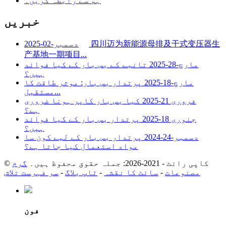
ہم سے رابطہ کریں۔
خبریں
四川迈为新能源母排及干式变压器生
دسمبر-02-2025
产基地一期项目...
مارچ-28-2025
تانبے کے بس بار کے کیا فوائد
ہیں؟
مارچ-18-2025
پرتدار بس بار: موثر طاقت کا
مستقبل...
فروری 21-2025
کیا بس بار کاپر ہونا ضروری
ہے؟
جنوری 18-2025
پرتدار بس بار کے کیا فوائد
ہیں؟
دسمبر-24-2024
پرتدار بس بار کے لیے کون سا
مواد استعمال کیا جاتا ہے؟
© کاپی رائٹ - 2021-2026: جملہ حقوق محفوظ ہیں۔
گرم
مصنوعات
-
سائٹ کا نقشہ
-
ٹاپ بلاگ
-
سر فہرست تلاش
فون