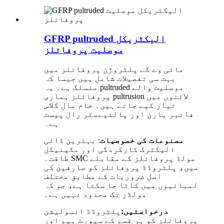
GFRP pultruded الیکٹریکل
موصلیت پروفائلز
مائی وے کے پلٹروژن پروفائلز میں
بہت سی تفصیلات شامل ہیں جیسا کہ
منسلک ہے۔ یہ pultruded موصلیت والے
پروفائلز ہماری pultrusion لائنوں میں
تیار کیے جاتے ہیں۔ خام مال گلاس
فائبر یارن اور پالئیےسٹر رال پیسٹ
ہے۔
مصنوعات کی خصوصیات
: بہترین ڈائی
الیکٹرک کارکردگی اور مکینیکل
طاقت۔ SMC مولڈ پروفائلز کے مقابلے
میں، پلٹروڈڈ پروفائلز کو صارفین کی
اصل ضروریات کے مطابق مختلف
لمبائیوں میں کاٹا جا سکتا ہے، جو کہ
مولڈز تک محدود نہیں ہے۔
درخواستیں:
پلٹروڈڈ انسولیشن
پروفائلز کو ہر قسم کے سپورٹ بیم اور