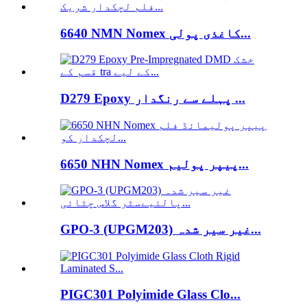
6640 NMN Nomex کاغذی پولی...
D279 Epoxy پہلے سے رنگدار ...
6650 NHN Nomex پیپر پولیم...
GPO-3 (UPGM203) غیر سیر شدہ...
PIGC301 Polyimide Glass Clo...