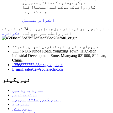
دیگر موصلیت کے ساختی حصوں پر
کارروائی کرنے کے لیے استعمال کیا
جا سکتا ہے۔
انکوائری
تفصیل
براہ کرم ہمیں اپنا ای میل چھوڑیں، ہم 24 گھنٹوں کے
اندر رابطے میں ہوں گے۔
انکوائری
سیچوان مائی وے ٹیکنالوجی کمپنی، لمیٹڈ
پتہ: NO.6 Junda Road, Yongxing Town, High-tech
Industrial Development Zone, Mianyang 621000, SIchuan,
China.
ٹیلی فون: +86-13568272752
E-mail: sales02@scdfelectric.cn
نیویگیٹر
ہمارے بارے میں
سرٹیفیکیشن
ہمیں کیوں منتخب کریں۔
مصنوعات
پروجیکٹس