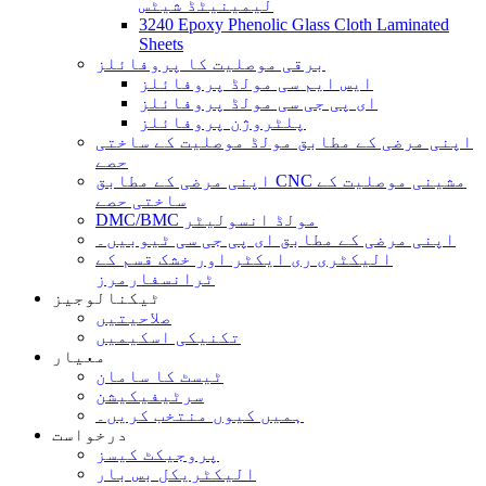
لیمینیٹڈ شیٹس
3240 Epoxy Phenolic Glass Cloth Laminated
Sheets
برقی موصلیت کا پروفائلز
ایس ایم سی مولڈ پروفائلز
ای پی جی سی مولڈ پروفائلز
پلٹروژن پروفائلز
اپنی مرضی کے مطابق مولڈ موصلیت کے ساختی
حصے
اپنی مرضی کے مطابق CNC مشینی موصلیت کے
ساختی حصے
DMC/BMC مولڈ انسولیٹر
اپنی مرضی کے مطابق ای پی جی سی ٹیوبیں۔
الیکٹری ری ایکٹر اور خشک قسم کے
ٹرانسفارمرز
ٹیکنالوجیز
صلاحیتیں
تکنیکی اسکیمیں
معیار
ٹیسٹ کا سامان
سرٹیفیکیشن
ہمیں کیوں منتخب کریں۔
درخواست
پروجیکٹ کیسز
الیکٹریکل بس بار