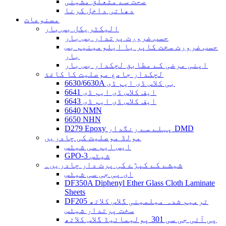
صحت سے متعلق مشینی
دھاتی داخل کرنا
مصنوعات
الیکٹریکل بس بار
حسب ضرورت پرتدار بس بار
حسب ضرورت سخت کاپر یا ایلومینیم بس
بار
اپنی مرضی کے مطابق لچکدار بس بار
لچکدار جامع موصلیت کا کاغذ
6630/6630A بی کلاس ڈی ایم ڈی
6641 ایف کلاس ڈی ایم ڈی
6643 ایف کلاس ڈی ایم ڈی
6640 NMN
6650 NHN
D279 Epoxy پہلے سے رنگدار DMD
مولڈ موصلیت کی چادریں
ایس ایم سی شیٹس
GPO-3 شیٹس
شیشے کے کپڑے کی پرت دار چادریں۔
ای پی جی سی شیٹس
DF350A Diphenyl Ether Glass Cloth Laminate
Sheets
DF205 ترمیم شدہ میلمینی گلاس کلاتھ
سخت پرتدار شیٹس
پی آئی جی سی 301 پولیمائیڈ گلاس کلاتھ