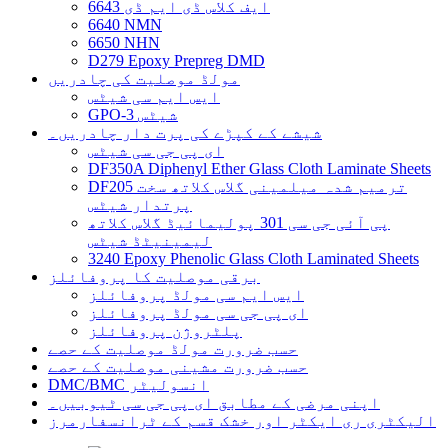
6643 ایف کلاس ڈی ایم ڈی
6640 NMN
6650 NHN
D279 Epoxy Prepreg DMD
مولڈ موصلیت کی چادریں
ایس ایم سی شیٹس
GPO-3 شیٹس
شیشے کے کپڑے کی پرت دار چادریں۔
ای پی جی سی شیٹس
DF350A Diphenyl Ether Glass Cloth Laminate Sheets
DF205 ترمیم شدہ میلمینی گلاس کلاتھ سخت
پرتدار شیٹس
پی آئی جی سی 301 پولیمائیڈ گلاس کلاتھ
لیمینیٹڈ شیٹس
3240 Epoxy Phenolic Glass Cloth Laminated Sheets
برقی موصلیت کا پروفائلز
ایس ایم سی مولڈ پروفائلز
ای پی جی سی مولڈ پروفائلز
پلٹروژن پروفائلز
حسب ضرورت مولڈ موصلیت کے حصے
حسب ضرورت مشینی موصلیت کے حصے
DMC/BMC انسولیٹر
اپنی مرضی کے مطابق ای پی جی سی ٹیوبیں۔
الیکٹری ری ایکٹر اور خشک قسم کے ٹرانسفارمرز