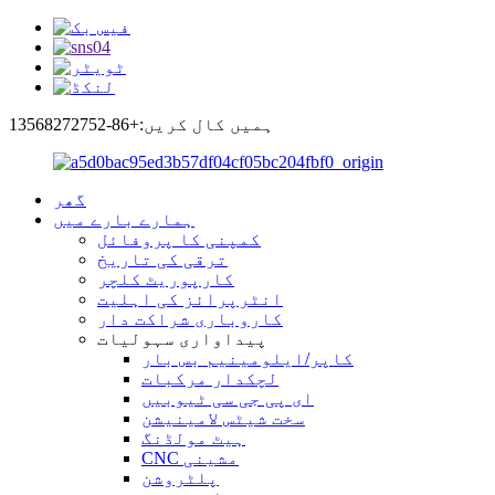
ہمیں کال کریں:+86-13568272752
گھر
ہمارے بارے میں
کمپنی کا پروفائل
ترقی کی تاریخ
کارپوریٹ کلچر
انٹرپرائز کی اہلیت
کاروباری شراکت دار
پیداواری سہولیات
کاپر/ایلومینیم بس بار
لچکدار مرکبات
ای پی جی سی ٹیوبیں
سخت شیٹس لامینیشن
ہیٹ مولڈنگ
CNC مشینی
پلٹروشن