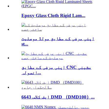
Epoxy Glass Cloth Rigid Lam...
اپنی مرضی کے مطابق مولڈ موصلیت
st...
اپنی مرضی کے مطابق CNC مشینی
انسولہ...
6643 ایف کلاس DMD （DMD100）...